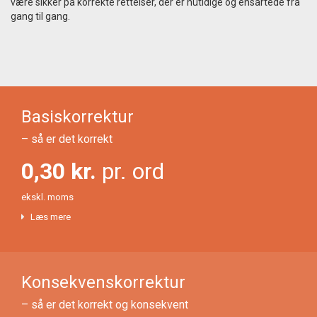
være sikker på korrekte rettelser, der er nutidige og ensartede fra
gang til gang.
Basiskorrektur
– så er det korrekt
0,30 kr.
pr. ord
ekskl. moms
Læs mere
Konsekvenskorrektur
– så er det korrekt og konsekvent